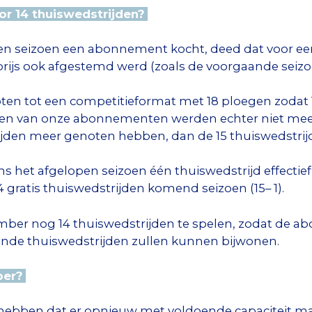
r 14 thuiswedstrijden?
pen seizoen een abonnement kocht, deed dat voor e
prijs ook afgestemd werd (zoals de voorgaande seizo
oten tot een competitieformat met 18 ploegen zodat 
en van onze abonnementen werden echter niet meer
jden meer genoten hebben, dan de 15 thuiswedstrijd
s het afgelopen seizoen één thuiswedstrijd effectie
 gratis thuiswedstrijden komend seizoen (15– 1).
ember nog 14 thuiswedstrijden te spelen, zodat de a
nde thuiswedstrijden zullen kunnen bijwonen.
ber?
d hebben dat er opnieuw met voldoende capaciteit 