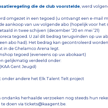
atieregeling die de club voorstelde
, werd volgen
rd omgezet in een tegoed (u ontvangt een e-mail
 de aankoop van uw volgende abo (hopelijk voor het s
aald in twee schijven (december ’20 en mei ’21)
reca tegoed. U zal dit bedrag terugvinden op uw ab
een abo had). Het bedrag kan gecontroleerd worden
t in de Ghelamco Arena legt.
nshop tegoed (eveneens op uw abokaart)
 gelijkmatig verdeeld onder:
 (KAA Gent Jeugd)
onder andere het Elk Talent Telt project
 ondanks herhaalde verzoeken nog steeds hun rek
 te doen via tickets@kaagent.be.