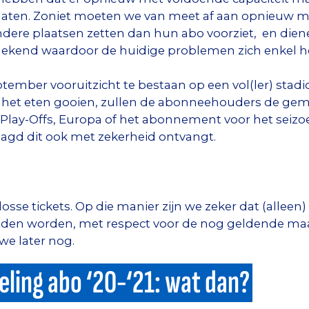
laten. Zoniet moeten we van meet af aan opnieuw 
ndere plaatsen zetten dan hun abo voorziet, en di
ekend waardoor de huidige problemen zich enkel h
ptember vooruitzicht te bestaan op een vol(ler) sta
n het eten gooien, zullen de abonneehouders de gem
Play-Offs, Europa of het abonnement voor het seizo
aagd dit ook met zekerheid ontvangt.
sse tickets. Op die manier zijn we zeker dat (alleen
oden worden, met respect voor de nog geldende maa
e later nog.
ling abo ‘20-‘21: wat dan?