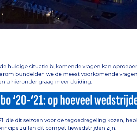
 de huidige situatie bijkomende vragen kan oproepen
. Daarom bundelden we de meest voorkomende vragen
ven u hieronder graag meer duiding.
bo ‘20-‘21: op hoeveel wedstrijde
 die dit seizoen voor de tegoedregeling kozen, he
principe zullen dit competitiewedstrijden zijn.