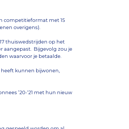
en competitieformat met 15
enen overigens).
17 thuiswedstrijden op het
 aangepast. Bijgevolg zou je
en waarvoor je betaalde.
f heeft kunnen bijwonen,
bonnees ’20-‘21 met hun nieuw
mag gespeeld worden om al