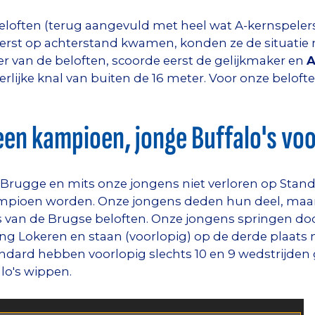
loften (terug aangevuld met heel wat A-kernspeler
eerst op achterstand kwamen, konden ze de situatie
 van de beloften, scoorde eerst de gelijkmaker en
A
rlijke knal van buiten de 16 meter. Voor onze beloft
een kampioen, jonge Buffalo's voo
b Brugge en mits onze jongens niet verloren op Stan
pioen worden. Onze jongens deden hun deel, maar A
ers van de Brugse beloften. Onze jongens springen d
g Lokeren en staan (voorlopig) op de derde plaats n
andard hebben voorlopig slechts 10 en 9 wedstrijden
lo's wippen.