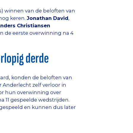
s) winnen van de beloften van
 nog keren.
Jonathan David
,
nders Christiansen
en de eerste overwinning na 4
rlopig derde
dard, konden de beloften van
nderlecht zelf verloor in
oor hun overwinning over
a 11 gespeelde wedstrijden.
 gespeeld en kunnen dus later