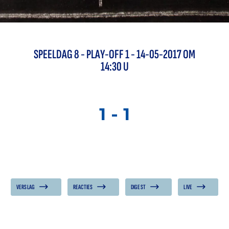
SPEELDAG
8
-
PLAY-OFF 1
- 14-05-2017 OM
14:30 U
1
-
1
VERSLAG
REACTIES
DIGEST
LIVE