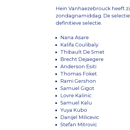
Hein Vanhaezebrouck heeft zij
zondagnamiddag. De selectie 
definitieve selectie.
Nana Asare
Kalifa Coulibaly
Thibault De Smet
Brecht Dejaegere
Anderson Esiti
Thomas Foket
Rami Gershon
Samuel Gigot
Lovre Kalinic
Samuel Kalu
Yuya Kubo
Danijel Milicevic
Stefan Mitrovic