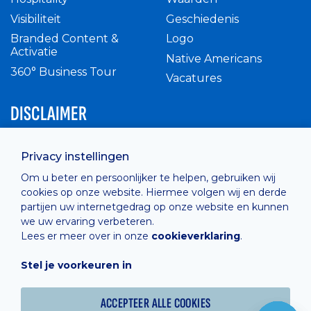
Visibiliteit
Geschiedenis
Branded Content &
Logo
Activatie
Native Americans
360° Business Tour
Vacatures
DISCLAIMER
Intern reglement
Privacy instellingen
Privacy Policy
Om u beter en persoonlijker te helpen, gebruiken wij
Cashless
cookies op onze website. Hiermee volgen wij en derde
verkoopsvoorwaarden
partijen uw internetgedrag op onze website en kunnen
Cookie Policy
we uw ervaring verbeteren.
Lees er meer over in onze
cookieverklaring
.
Stel je voorkeuren in
Hosted by
Combell
ACCEPTEER ALLE COOKIES