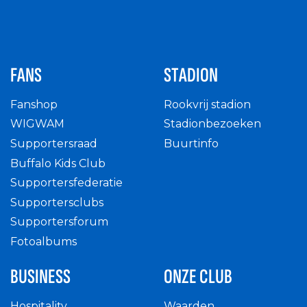
FANS
STADION
Fanshop
Rookvrij stadion
WIGWAM
Stadionbezoeken
Supportersraad
Buurtinfo
Buffalo Kids Club
Supportersfederatie
Supportersclubs
Supportersforum
Fotoalbums
BUSINESS
ONZE CLUB
Hospitality
Waarden