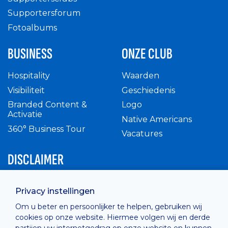
Supportersforum
Fotoalbums
BUSINESS
ONZE CLUB
Hospitality
Waarden
Visibiliteit
Geschiedenis
Branded Content &
Logo
Activatie
Native Americans
360° Business Tour
Vacatures
DISCLAIMER
Intern reglement
Privacy instellingen
Privacy Policy
Om u beter en persoonlijker te helpen, gebruiken wij
Cashless
cookies op onze website. Hiermee volgen wij en derde
verkoopsvoorwaarden