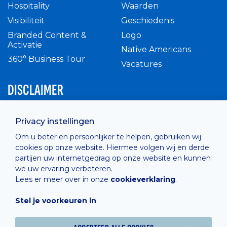
Hospitality
Waarden
Visibiliteit
Geschiedenis
Branded Content &
Logo
Activatie
Native Americans
360° Business Tour
Vacatures
DISCLAIMER
Intern reglement
Privacy instellingen
Privacy Policy
Om u beter en persoonlijker te helpen, gebruiken wij
Cashless
cookies op onze website. Hiermee volgen wij en derde
verkoopsvoorwaarden
partijen uw internetgedrag op onze website en kunnen
Cookie Policy
we uw ervaring verbeteren.
Lees er meer over in onze
cookieverklaring
.
Stel je voorkeuren in
Hosted by
Combell