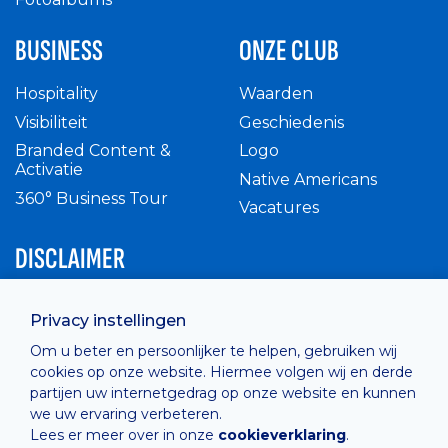
BUSINESS
ONZE CLUB
Hospitality
Waarden
Visibiliteit
Geschiedenis
Branded Content &
Logo
Activatie
Native Americans
360° Business Tour
Vacatures
DISCLAIMER
Intern reglement
Privacy instellingen
Privacy Policy
Om u beter en persoonlijker te helpen, gebruiken wij
Cashless
cookies op onze website. Hiermee volgen wij en derde
verkoopsvoorwaarden
partijen uw internetgedrag op onze website en kunnen
Cookie Policy
we uw ervaring verbeteren.
Lees er meer over in onze
cookieverklaring
.