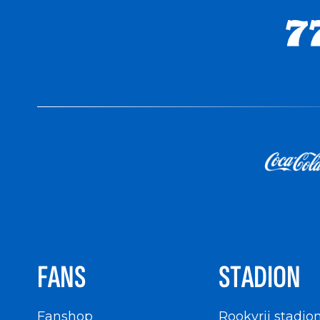
FANS
STADION
Fanshop
Rookvrij stadio