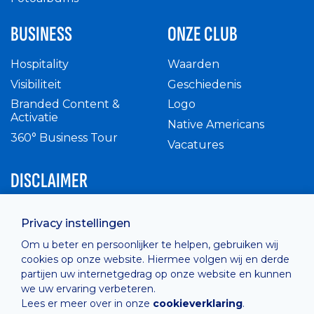
BUSINESS
ONZE CLUB
Hospitality
Waarden
Visibiliteit
Geschiedenis
Branded Content &
Logo
Activatie
Native Americans
360° Business Tour
Vacatures
DISCLAIMER
Intern reglement
Privacy instellingen
Privacy Policy
Om u beter en persoonlijker te helpen, gebruiken wij
Cashless
cookies op onze website. Hiermee volgen wij en derde
verkoopsvoorwaarden
partijen uw internetgedrag op onze website en kunnen
Cookie Policy
we uw ervaring verbeteren.
Lees er meer over in onze
cookieverklaring
.