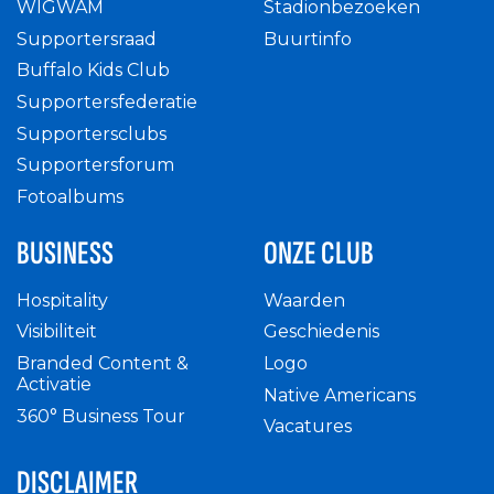
WIGWAM
Stadionbezoeken
Supportersraad
Buurtinfo
Buffalo Kids Club
Supportersfederatie
Supportersclubs
Supportersforum
Fotoalbums
BUSINESS
ONZE CLUB
Hospitality
Waarden
Visibiliteit
Geschiedenis
Branded Content &
Logo
Activatie
Native Americans
360° Business Tour
Vacatures
DISCLAIMER