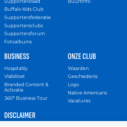
Supportersraad
Buurtinfo
Buffalo Kids Club
Supportersfederatie
Supportersclubs
Supportersforum
Fotoalbums
BUSINESS
ONZE CLUB
Hospitality
Waarden
Visibiliteit
Geschiedenis
Branded Content &
Logo
Activatie
Native Americans
360° Business Tour
Vacatures
DISCLAIMER