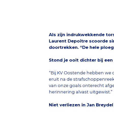
Als zijn indrukwekkende tor
Laurent Depoitre scoorde sin
doortrekken. “De hele ploeg 
Stond je ooit dichter bij een
“Bij KV Oostende hebben we de
eruit na de strafschoppenree
van onze goals onterecht afge
herinnering alvast uitgewist.”
Niet verliezen in Jan Breyde