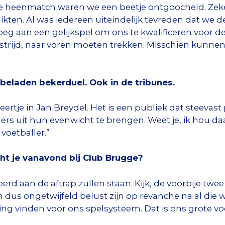
de heenmatch waren we een beetje ontgoocheld. Zek
kten. Al was iedereen uiteindelijk tevreden dat we d
aan een gelijkspel om ons te kwalificeren voor de fi
trijd, naar voren moeten trekken. Misschien kunnen 
beladen bekerduel. Ook in de tribunes.
sfeertje in Jan Breydel. Het is een publiek dat steeva
s uit hun evenwicht te brengen. Weet je, ik hou daar 
voetballer.”
ht je vanavond bij Club Brugge?
erd aan de aftrap zullen staan. Kijk, de voorbije twe
n dus ongetwijfeld belust zijn op revanche na al die 
ing vinden voor ons spelsysteem. Dat is ons grote voo