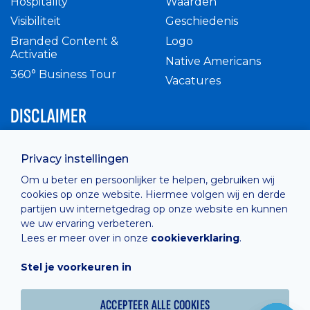
Hospitality
Waarden
Visibiliteit
Geschiedenis
Branded Content &
Logo
Activatie
Native Americans
360° Business Tour
Vacatures
DISCLAIMER
Intern reglement
Privacy instellingen
Privacy Policy
Om u beter en persoonlijker te helpen, gebruiken wij
Cashless
cookies op onze website. Hiermee volgen wij en derde
verkoopsvoorwaarden
partijen uw internetgedrag op onze website en kunnen
Cookie Policy
we uw ervaring verbeteren.
Lees er meer over in onze
cookieverklaring
.
Stel je voorkeuren in
Hosted by
Combell
ACCEPTEER ALLE COOKIES