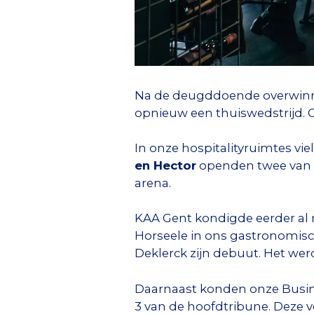
Na de deugddoende overwinn
opnieuw een thuiswedstrijd. 
In onze hospitalityruimtes vi
en Hector
openden twee van o
arena.
KAA Gent kondigde eerder al 
Horseele in ons gastronomisc
Deklerck zijn debuut. Het wer
Daarnaast konden onze Busin
3 van de hoofdtribune. Deze v