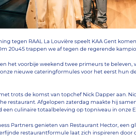
ing tegen RAAL La Louvière speelt KAA Gent komen
Om 20u45 trappen we af tegen de regerende kampioen
elen het voorbije weekend twee primeurs te beleven
nze nieuwe cateringformules voor het eerst hun de
met trots de komst van topchef Nick Dapper aan. Nic
he restaurant. Afgelopen zaterdag maakte hij samen
d een culinaire totaalbeleving op topniveau in onze 
ess Partners genieten van Restaurant Hector, een 
erfijnde restaurantformule laat zich inspireren door 