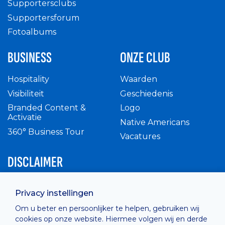
Supportersclubs
Supportersforum
Fotoalbums
BUSINESS
ONZE CLUB
Hospitality
Waarden
Visibiliteit
Geschiedenis
Branded Content &
Logo
Activatie
Native Americans
360° Business Tour
Vacatures
DISCLAIMER
Intern reglement
Privacy instellingen
Privacy Policy
Om u beter en persoonlijker te helpen, gebruiken wij
Cashless
cookies op onze website. Hiermee volgen wij en derde
verkoopsvoorwaarden