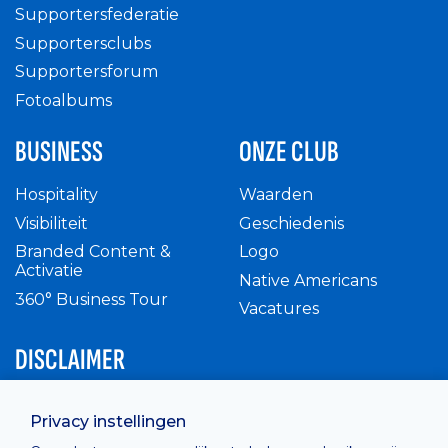
Supportersfederatie
Supportersclubs
Supportersforum
Fotoalbums
BUSINESS
ONZE CLUB
Hospitality
Waarden
Visibiliteit
Geschiedenis
Branded Content &
Logo
Activatie
Native Americans
360° Business Tour
Vacatures
DISCLAIMER
Intern reglement
Privacy instellingen
Privacy Policy