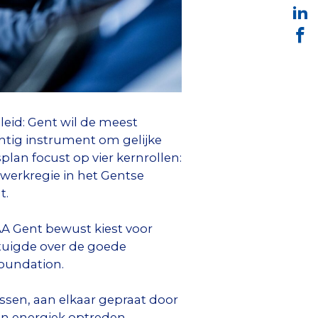
eid: Gent wil de meest
chtig instrument om gelijke
plan focust op vier kernrollen:
twerkregie in het Gentse
t.
AA Gent bewust kiest voor
etuigde over de goede
oundation.
ssen, aan elkaar gepraat door
en energiek optreden,