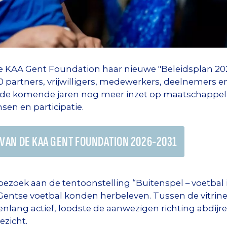
e KAA Gent Foundation haar nieuwe "Beleidsplan 20
0 partners, vrijwilligers, medewerkers, deelnemers 
de komende jaren nog meer inzet op maatschappelij
en en participatie.
 VAN DE KAA GENT FOUNDATION 2026-2031
ezoek aan de tentoonstelling “Buitenspel – voetbal 
 Gentse voetbal konden herbeleven. Tussen de vitrin
renlang actief, loodste de aanwezigen richting abdijre
ezicht.