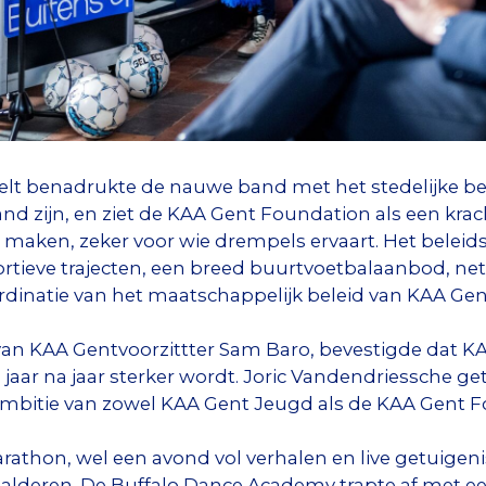
elt benadrukte de nauwe band met het stedelijke bel
land zijn, en ziet de KAA Gent Foundation als een kra
 maken, zeker voor wie drempels ervaart. Het beleids
rtieve trajecten, een breed buurtvoetbalaanbod, ne
dinatie van het maatschappelijk beleid van KAA Gen
van KAA Gentvoorzittter Sam Baro, bevestigde dat K
e jaar na jaar sterker wordt. Joric Vandendriessche g
bitie van zowel KAA Gent Jeugd als de KAA Gent F
athon, wel een avond vol verhalen en live getuigeni
 Malderen. De Buffalo Dance Academy trapte af met e