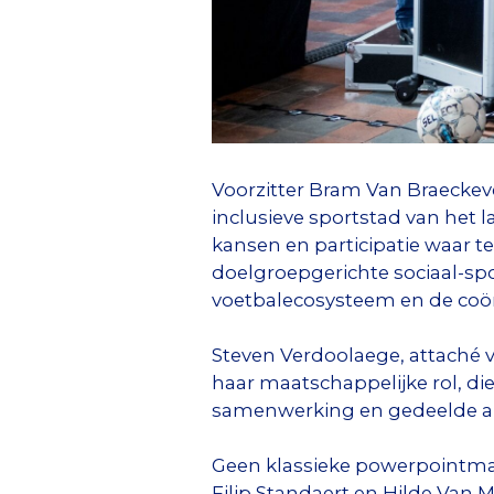
Voorzitter Bram Van Braeckev
inclusieve sportstad van het 
kansen en participatie waar te
doelgroepgerichte sociaal-spo
voetbalecosysteem en de coör
Steven Verdoolaege, attaché 
haar maatschappelijke rol, di
samenwerking en gedeelde am
Geen klassieke powerpointmar
Filip Standaert en Hilde Van