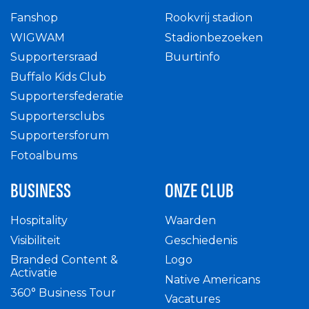
Fanshop
Rookvrij stadion
WIGWAM
Stadionbezoeken
Supportersraad
Buurtinfo
Buffalo Kids Club
Supportersfederatie
Supportersclubs
Supportersforum
Fotoalbums
BUSINESS
ONZE CLUB
Hospitality
Waarden
Visibiliteit
Geschiedenis
Branded Content &
Logo
Activatie
Native Americans
360° Business Tour
Vacatures