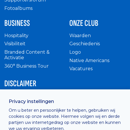
Fotoalbums
BUSINESS
ONZE CLUB
Hospitality
Waarden
Visibiliteit
Geschiedenis
Branded Content &
Logo
Activatie
Native Americans
360° Business Tour
Vacatures
DISCLAIMER
Intern reglement
Privacy instellingen
Privacy Policy
Om u beter en persoonlijker te helpen, gebruiken wij
Cashless
cookies op onze website. Hiermee volgen wij en derde
verkoopsvoorwaarden
partijen uw internetgedrag op onze website en kunnen
Cookie Policy
we uw ervaring verbeteren.