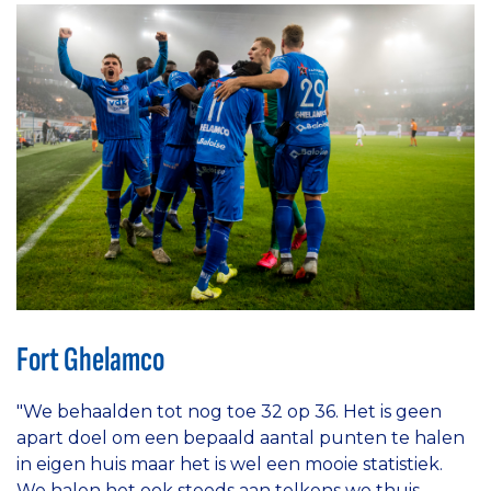
Fort Ghelamco
"We behaalden tot nog toe 32 op 36. Het is geen
apart doel om een bepaald aantal punten te halen
in eigen huis maar het is wel een mooie statistiek.
We halen het ook steeds aan telkens we thuis