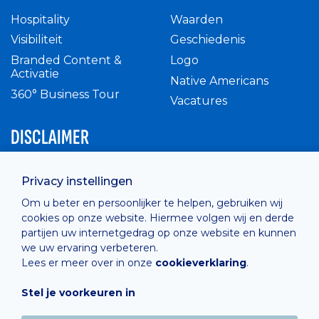
Hospitality
Waarden
Visibiliteit
Geschiedenis
Branded Content &
Logo
Activatie
Native Americans
360° Business Tour
Vacatures
DISCLAIMER
Intern reglement
Privacy instellingen
Privacy Policy
Om u beter en persoonlijker te helpen, gebruiken wij
Cashless
cookies op onze website. Hiermee volgen wij en derde
verkoopsvoorwaarden
partijen uw internetgedrag op onze website en kunnen
Cookie Policy
we uw ervaring verbeteren.
Lees er meer over in onze
cookieverklaring
.
Stel je voorkeuren in
Hosted by
Combell