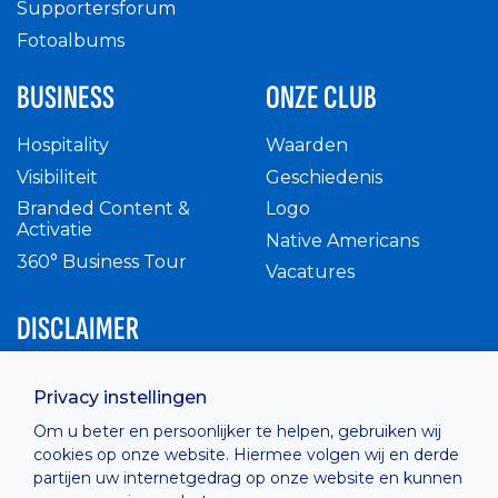
Supportersforum
Fotoalbums
BUSINESS
ONZE CLUB
Hospitality
Waarden
Visibiliteit
Geschiedenis
Branded Content &
Logo
Activatie
Native Americans
360° Business Tour
Vacatures
DISCLAIMER
Intern reglement
Privacy instellingen
Privacy Policy
Om u beter en persoonlijker te helpen, gebruiken wij
Cashless
cookies op onze website. Hiermee volgen wij en derde
verkoopsvoorwaarden
partijen uw internetgedrag op onze website en kunnen
Cookie Policy