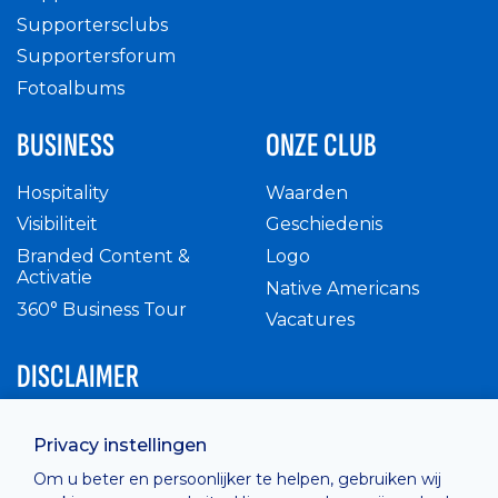
Supportersclubs
Supportersforum
Fotoalbums
BUSINESS
ONZE CLUB
Hospitality
Waarden
Visibiliteit
Geschiedenis
Branded Content &
Logo
Activatie
Native Americans
360° Business Tour
Vacatures
DISCLAIMER
Intern reglement
Privacy instellingen
Privacy Policy
Om u beter en persoonlijker te helpen, gebruiken wij
Cashless