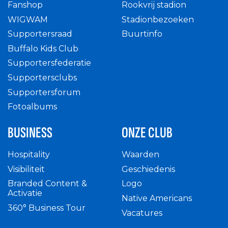
Fanshop
Rookvrij stadion
WIGWAM
Stadionbezoeken
Supportersraad
Buurtinfo
Buffalo Kids Club
Supportersfederatie
Supportersclubs
Supportersforum
Fotoalbums
BUSINESS
ONZE CLUB
Hospitality
Waarden
Visibiliteit
Geschiedenis
Branded Content &
Logo
Activatie
Native Americans
360° Business Tour
Vacatures