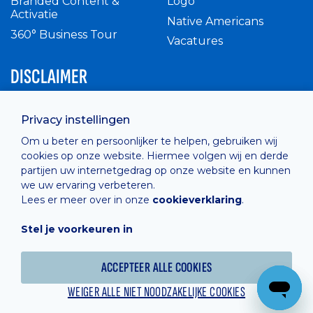
Branded Content &
Logo
Activatie
Native Americans
360° Business Tour
Vacatures
DISCLAIMER
Intern reglement
Privacy instellingen
Privacy Policy
Om u beter en persoonlijker te helpen, gebruiken wij
Cashless
cookies op onze website. Hiermee volgen wij en derde
verkoopsvoorwaarden
partijen uw internetgedrag op onze website en kunnen
Cookie Policy
we uw ervaring verbeteren.
Lees er meer over in onze
cookieverklaring
.
Stel je voorkeuren in
Hosted by
Combell
ACCEPTEER ALLE COOKIES
WEIGER ALLE NIET NOODZAKELIJKE COOKIES
Powered online by