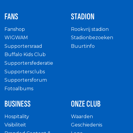
FANS
STADION
Fanshop
Rookvrij stadion
WIGWAM
Stadionbezoeken
Supportersraad
Buurtinfo
Buffalo Kids Club
Supportersfederatie
Supportersclubs
Supportersforum
Fotoalbums
BUSINESS
ONZE CLUB
Hospitality
Waarden
Visibiliteit
Geschiedenis