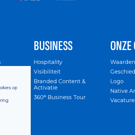
BUSINESS
ONZE 
n
Hospitality
Waarde
en
Visibiliteit
Geschied
Branded Content &
Logo
Activatie
ookies op
Native A
360° Business Tour
Vacature
ring