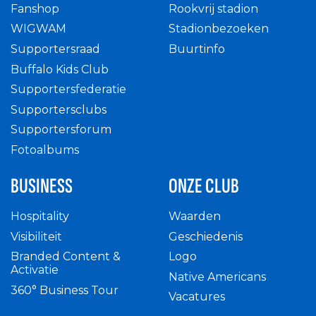
Fanshop
Rookvrij stadion
WIGWAM
Stadionbezoeken
Supportersraad
Buurtinfo
Buffalo Kids Club
Supportersfederatie
Supportersclubs
Supportersforum
Fotoalbums
BUSINESS
ONZE CLUB
Hospitality
Waarden
Visibiliteit
Geschiedenis
Branded Content &
Logo
Activatie
Native Americans
360° Business Tour
Vacatures