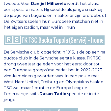
tweede. Voor
Danijel Milicevic
wordt het alvast
een speciale match. Hij speelde als jonge snaak bij
de jeugd van Lugano en maakte er zijn profdebuut.
De Zwitsers spelen hun Europese matchen niet in
het eigen stadion, maar wel in Thun.
🇷🇸 FK TSC Backa Topola (Servië) - home
De Servische club, opgericht in 1913, is de op een na
oudste club in de Servische eerste klasse. FK TSC
drong twee jaar geleden voor het eerst door tot
een Europese groepsfase nadat het in 2022-2023
vice-kampioen geworden was. In een poule met
West Ham United, Freiburg en Olympiakos haalde
TSC wel maar 1 punt in de Europa League.
Fenerbahçe-spits
Dusan Tadic
speelde er in de
jeugd.