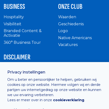
BUSINESS
ONZE CLUB
Hospitality
Waarden
Visibiliteit
Geschiedenis
Branded Content &
Logo
Activatie
Native Americans
360° Business Tour
Vacatures
DISCLAIMER
Intern reglement
Privacy instellingen
Privacy Policy
Om u beter en persoonlijker te helpen, gebruiken wij
Cashless
cookies op onze website. Hiermee volgen wij en derde
verkoopsvoorwaarden
partijen uw internetgedrag op onze website en kunnen
Cookie Policy
we uw ervaring verbeteren.
Lees er meer over in onze
cookieverklaring
.