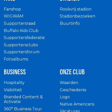
Fanshop
Rookvrij stadion
WIGWAM
Stadionbezoeken
Supportersraad
Buurtinfo
Buffalo Kids Club
Supportersfederatie
Supportersclubs
Supportersforum
Fotoalbums
BUSINESS
ONZE CLUB
Hospitality
Waarden
Visibiliteit
Geschiedenis
Branded Content &
Logo
Activatie
Native Americans
360° Business Tour
Vacatures