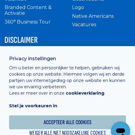
Branded Content &
Logo
Activatie
Native Americans
360° Business Tour
Vacatures
DISCLAIMER
Intern reglement
Privacy instellingen
Privacy Policy
Om u beter en persoonlijker te helpen, gebruiken wij
Cashless
cookies op onze website. Hiermee volgen wij en derde
verkoopsvoorwaarden
partijen uw internetgedrag op onze website en kunnen
Cookie Policy
we uw ervaring verbeteren.
Lees er meer over in onze
cookieverklaring
.
Stel je voorkeuren in
Hosted by
Combell
ACCEPTEER ALLE COOKIES
WEIGER ALLE NIET NOODZAKELIJKE COOKIES
Powered online by