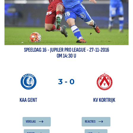
SPEELDAG
16
-
JUPILER PRO LEAGUE
- 27-11-2016
OM 14:30 U
3
-
0
KAA GENT
KV KORTRIJK
VERSLAG
REACTIES