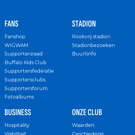
FANS
STADION
Fanshop
Rookvrij stadion
WIGWAM
Stadionbezoeken
Supportersraad
Buurtinfo
Buffalo Kids Club
Supportersfederatie
Supportersclubs
Supportersforum
Fotoalbums
BUSINESS
ONZE CLUB
Hospitality
Waarden
Visibiliteit
Geschiedenis