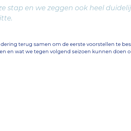
ze stap en we zeggen ook heel duidel
tte.
ering terug samen om de eerste voorstellen te besp
en en wat we tegen volgend seizoen kunnen doen o