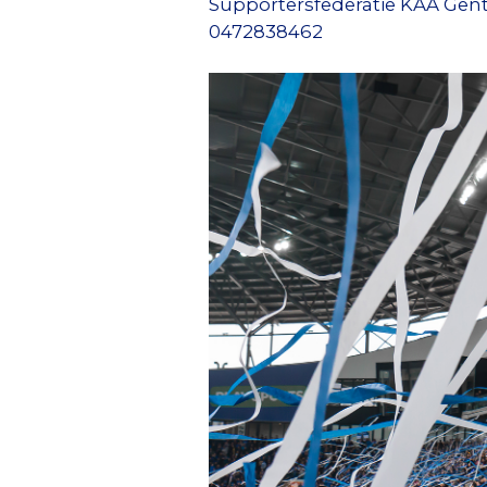
Supportersfederatie KAA Gen
0472838462