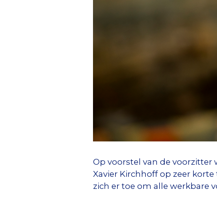
Op voorstel van de voorzitter
Xavier Kirchhoff op zeer kort
zich er toe om alle werkbare 