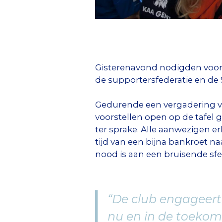
Gisterenavond nodigden voorz
de supportersfederatie en de S
Gedurende een vergadering va
voorstellen open op de tafel 
ter sprake. Alle aanwezigen 
tijd van een bijna bankroet n
nood is aan een bruisende sf
“De club engageert
nu en in de toekomst