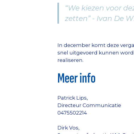
“We kiezen voor de
zetten” -
Ivan De Wi
In december komt deze vergad
snel uitgevoerd kunnen word
realiseren.
Meer info
Patrick Lips,
Directeur Communicatie
0475502214
Dirk Vos,