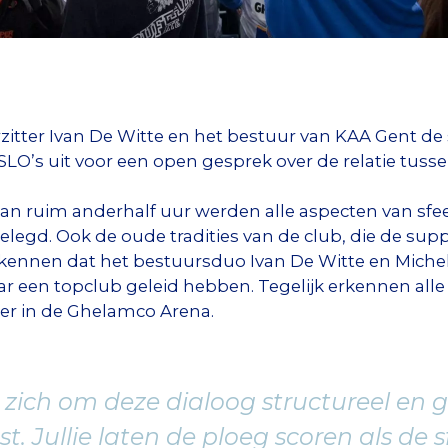
itter Ivan De Witte en het bestuur van KAA Gent de
LO’s uit voor een open gesprek over de relatie tusse
n ruim anderhalf uur werden alle aspecten van sfee
gelegd. Ook de oude tradities van de club, die de sup
erkennen dat het bestuursduo Ivan De Witte en Miche
aar een topclub geleid hebben. Tegelijk erkennen all
eer in de Ghelamco Arena.
 zich om deze dialoog structureel en 
. Jullie laten de ploeg scoren als de sf