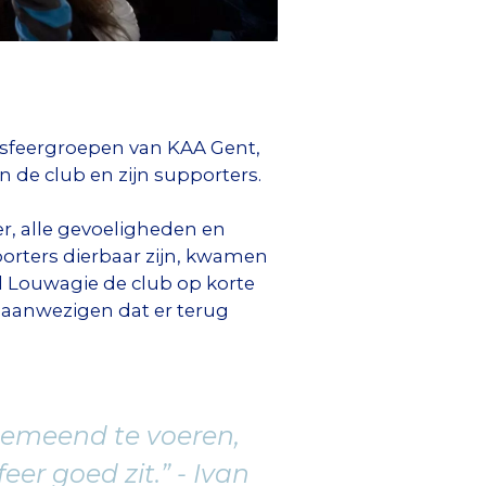
 sfeergroepen van KAA Gent,
n de club en zijn supporters.
r, alle gevoeligheden en
porters dierbaar zijn, kwamen
l Louwagie de club op korte
e aanwezigen dat er terug
gemeend te voeren,
eer goed zit.” - Ivan