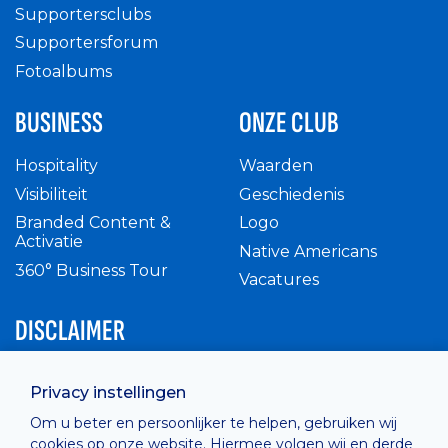
Supportersclubs
Supportersforum
Fotoalbums
BUSINESS
ONZE CLUB
Hospitality
Waarden
Visibiliteit
Geschiedenis
Branded Content &
Logo
Activatie
Native Americans
360° Business Tour
Vacatures
DISCLAIMER
Intern reglement
Privacy instellingen
Privacy Policy
Om u beter en persoonlijker te helpen, gebruiken wij
Cashless
cookies op onze website. Hiermee volgen wij en derde