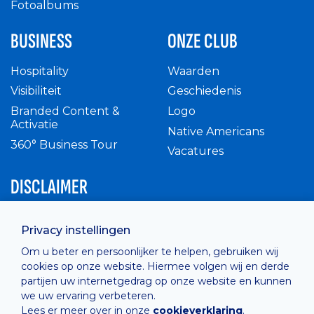
Fotoalbums
BUSINESS
ONZE CLUB
Hospitality
Waarden
Visibiliteit
Geschiedenis
Branded Content &
Logo
Activatie
Native Americans
360° Business Tour
Vacatures
DISCLAIMER
Intern reglement
Privacy instellingen
Privacy Policy
Om u beter en persoonlijker te helpen, gebruiken wij
Cashless
cookies op onze website. Hiermee volgen wij en derde
verkoopsvoorwaarden
partijen uw internetgedrag op onze website en kunnen
Cookie Policy
we uw ervaring verbeteren.
Lees er meer over in onze
cookieverklaring
.