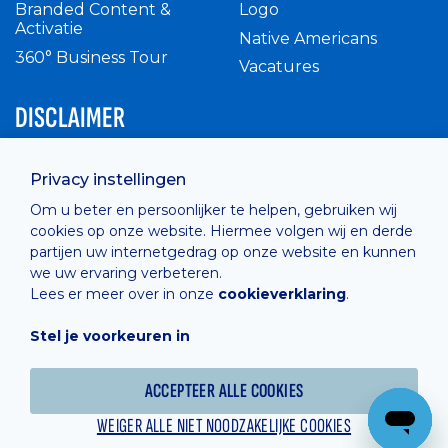
Branded Content &
Logo
Activatie
Native Americans
360° Business Tour
Vacatures
DISCLAIMER
Intern reglement
Privacy instellingen
Privacy Policy
Om u beter en persoonlijker te helpen, gebruiken wij
Cashless
cookies op onze website. Hiermee volgen wij en derde
verkoopsvoorwaarden
partijen uw internetgedrag op onze website en kunnen
Cookie Policy
we uw ervaring verbeteren.
Lees er meer over in onze
cookieverklaring
.
Stel je voorkeuren in
Hosted by
Combell
ACCEPTEER ALLE COOKIES
WEIGER ALLE NIET NOODZAKELIJKE COOKIES
Powered online by