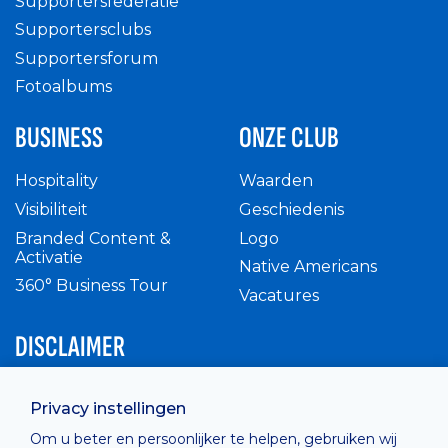
Supportersfederatie
Supportersclubs
Supportersforum
Fotoalbums
BUSINESS
ONZE CLUB
Hospitality
Waarden
Visibiliteit
Geschiedenis
Branded Content &
Logo
Activatie
Native Americans
360° Business Tour
Vacatures
DISCLAIMER
Intern reglement
Privacy instellingen
Privacy Policy
Om u beter en persoonlijker te helpen, gebruiken wij
Cashless