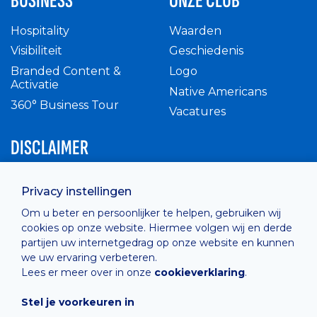
BUSINESS
ONZE CLUB
Hospitality
Waarden
Visibiliteit
Geschiedenis
Branded Content &
Logo
Activatie
Native Americans
360° Business Tour
Vacatures
DISCLAIMER
Intern reglement
Privacy instellingen
Privacy Policy
Om u beter en persoonlijker te helpen, gebruiken wij
Cashless
cookies op onze website. Hiermee volgen wij en derde
verkoopsvoorwaarden
partijen uw internetgedrag op onze website en kunnen
Cookie Policy
we uw ervaring verbeteren.
Lees er meer over in onze
cookieverklaring
.
Stel je voorkeuren in