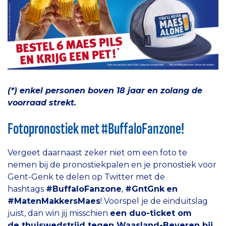
(*) enkel personen boven 18 jaar en zolang de
voorraad strekt.
Fotopronostiek met #BuffaloFanzone!
Vergeet daarnaast zeker niet om een foto te
nemen bij de pronostiekpalen en je pronostiek voor
Gent-Genk te delen op Twitter met de
hashtags
#BuffaloFanzone
,
#GntGnk
en
#MatenMakkersMaes
! Voorspel je de einduitslag
juist, dan win jij misschien
een duo-ticket om
de thuiswedstrijd tegen Waasland-Beveren bij