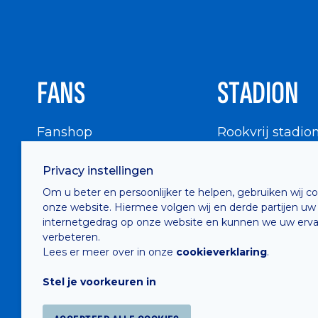
FANS
STADION
Fanshop
Rookvrij stadio
WIGWAM
Stadionbezoek
Privacy instellingen
Supportersraad
Buurtinfo
Om u beter en persoonlijker te helpen, gebruiken wij c
Buffalo Kids Club
onze website. Hiermee volgen wij en derde partijen uw
Supportersfederatie
internetgedrag op onze website en kunnen we uw erva
verbeteren.
Supportersclubs
Lees er meer over in onze
cookieverklaring
.
Supportersforum
Stel je voorkeuren in
Fotoalbums