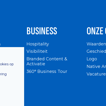
BUSINESS
ONZE 
n
Hospitality
Waarde
en
Visibiliteit
Geschied
Branded Content &
Logo
Activatie
ookies op
Native A
360° Business Tour
Vacature
ring