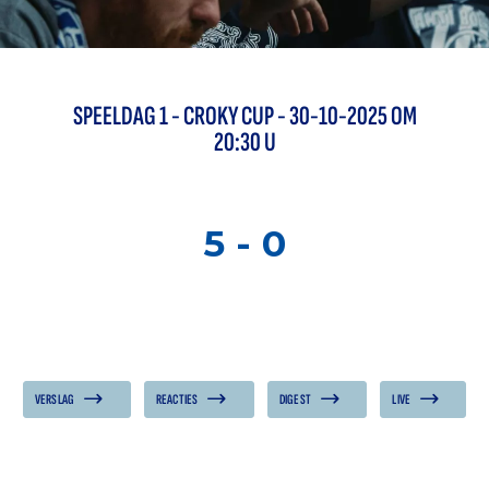
SPEELDAG
1
-
CROKY CUP
- 30-10-2025 OM
20:30 U
5
-
0
VERSLAG
REACTIES
DIGEST
LIVE