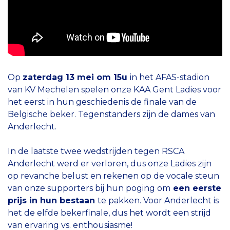
Op
zaterdag 13 mei om 15u
in het AFAS-stadion
van KV Mechelen spelen onze KAA Gent Ladies voor
het eerst in hun geschiedenis de finale van de
Belgische beker. Tegenstanders zijn de dames van
Anderlecht.
In de laatste twee wedstrijden tegen RSCA
Anderlecht werd er verloren, dus onze Ladies zijn
op revanche belust en rekenen op de vocale steun
van onze supporters bij hun poging om
een eerste
prijs in hun bestaan
te pakken. Voor Anderlecht is
het de elfde bekerfinale, dus het wordt een strijd
van ervaring vs. enthousiasme!