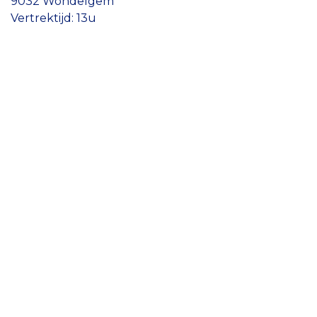
9032 Wondelgem
Vertrektijd: 13u