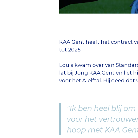
KAA Gent heeft het contract v
tot 2025.
Louis kwam over van Standard 
lat bij Jong KAA Gent en liet 
voor het A-elftal. Hij deed da
"Ik ben heel blij o
voor het vertrouwen
hoop met KAA Gent 