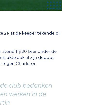
 21-jarige keeper tekende bij
 stond hij 20 keer onder de
, maakte ook al zijn debuut
s tegen Charleroi.
il de club bedanken
jven werken in de
rtin