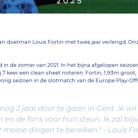
an doelman Louis Fortin met twee jaar verlengd. Onze
in de zomer van 2021. In het bijna afgelopen seizoen
hij 7 keer een clean sheet noteren. Fortin, 1,93m groot
t vorig seizoen in de slotmatch van de Europe Play-Off
m nog 2 jaar door te gaan in Gent. Ik w
 en de fans voor hun steun. Ik zal bli
mooie dingen te bereiken." - Louis Fo