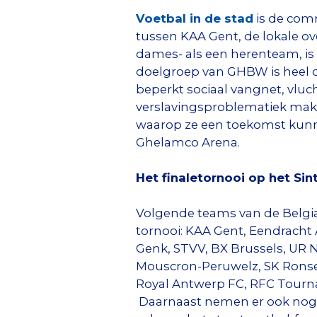
Voetbal in de stad
is de com
tussen KAA Gent, de lokale o
dames- als een herenteam, is
doelgroep van GHBW is heel d
beperkt sociaal vangnet, vl
verslavingsproblematiek make
waarop ze een toekomst kun
Ghelamco Arena.
Het finaletornooi op het Sin
Volgende teams van de Belg
tornooi: KAA Gent, Eendracht A
Genk, STVV, BX Brussels, UR
Mouscron-Peruwelz, SK Ronse,
Royal Antwerp FC, RFC Tourna
Daarnaast nemen er ook nog 