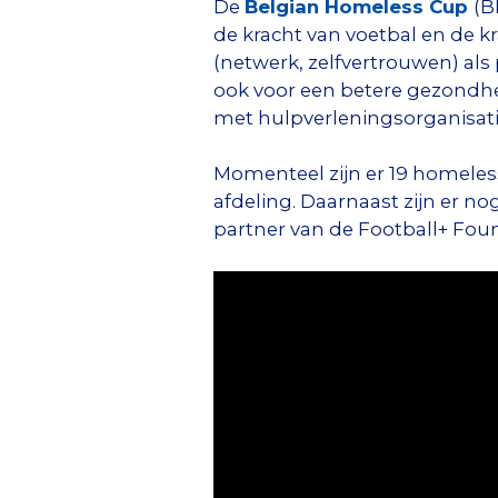
De
Belgian Homeless Cup
(B
de kracht van voetbal en de k
(netwerk, zelfvertrouwen) als 
ook voor een betere gezondh
met hulpverleningsorganisatie
Momenteel zijn er 19 homeless 
afdeling. Daarnaast zijn er no
partner van de Football+ Foun