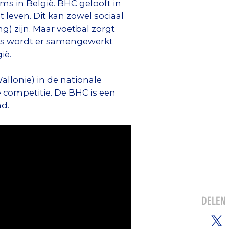
ms in België. BHC gelooft in
 leven. Dit kan zowel sociaal
g) zijn. Maar voetbal zorgt
ams wordt er samengewerkt
ië.
allonië) in de nationale
e competitie. De BHC is een
nd.
DELEN