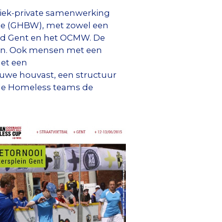
liek-private samenwerking
te (GHBW), met zowel een
tad Gent en het OCMW. De
ozen. Ook mensen met een
et een
euwe houvast, een structuur
le Homeless teams de