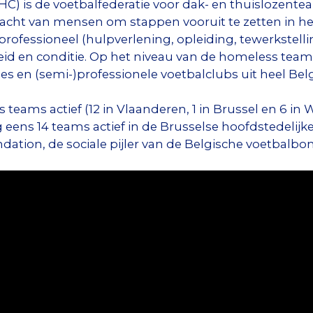
HC) is de voetbalfederatie voor dak- en thuislozentea
racht van mensen om stappen vooruit te zetten in het
professioneel (hulpverlening, opleiding, tewerkstellin
eid en conditie. Op het niveau van de homeless te
s en (semi-)professionele voetbalclubs uit heel Belg
teams actief (12 in Vlaanderen, 1 in Brussel en 6 in W
g eens 14 teams actief in de Brusselse hoofdstedelijk
dation, de sociale pijler van de Belgische voetbalbo