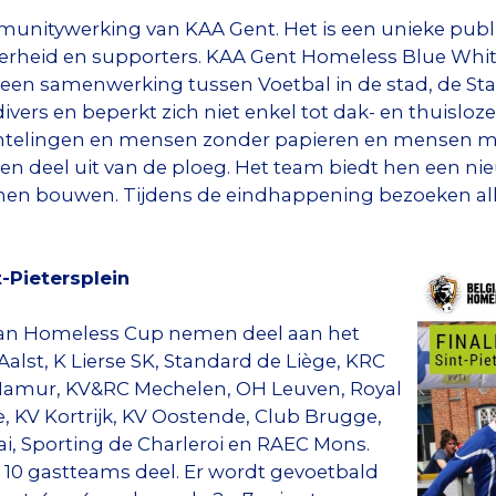
munitywerking van KAA Gent. Het is een unieke pub
verheid en supporters. KAA Gent Homeless Blue Whi
 een samenwerking tussen Voetbal in de stad, de S
ivers en beperkt zich niet enkel tot dak- en thuisl
uchtelingen en mensen zonder papieren en mensen m
n deel uit van de ploeg. Het team biedt hen een ni
nen bouwen. Tijdens de eindhappening bezoeken al
t-Pietersplein
ian Homeless Cup nemen deel aan het
alst, K Lierse SK, Standard de Liège, KRC
 Namur, KV&RC Mechelen, OH Leuven, Royal
 KV Kortrijk, KV Oostende, Club Brugge,
i, Sporting de Charleroi en RAEC Mons.
10 gastteams deel. Er wordt gevoetbald