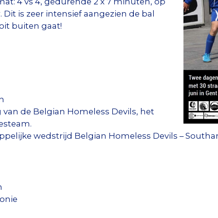
mat: 4 vs 4, gedurende 2 x 7 minuten, op
 Dit is zeer intensief aangezien de bal
it buiten gaat!
en
ng van de Belgian Homeless Devils, het
esteam.
appelijke wedstrijd Belgian Homeless Devils – Sout
n
onie