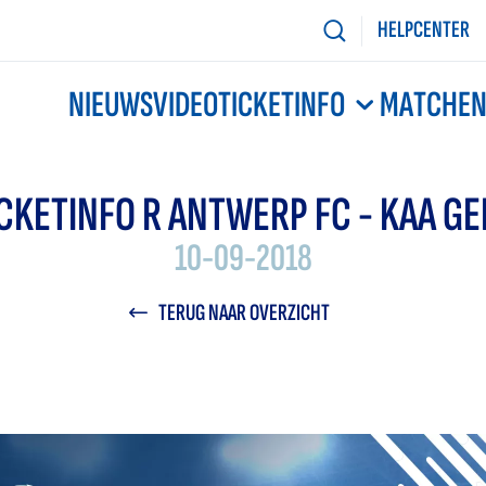
HELPCENTER
NIEUWS
VIDEO
TICKETINFO
MATCHE
CKETINFO R ANTWERP FC - KAA G
10-09-2018
TERUG NAAR OVERZICHT