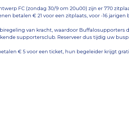
ntwerp FC (zondag 30/9 om 20u00) zijn er 770 zitpl
en betalen € 21 voor een zitplaats, voor -16 jarigen b
mbiregeling van kracht, waardoor Buffalosupporters 
ende supportersclub. Reserveer dus tijdig uw buspla
len € 5 voor een ticket, hun begeleider krijgt gratis