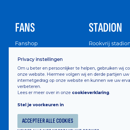
FANS
STADION
Fanshop
Rookvrij stadio
WIGWAM
Stadionbezoek
Privacy instellingen
Supportersraad
Buurtinfo
Om u beter en persoonlijker te helpen, gebruiken wij c
Buffalo Kids Club
onze website. Hiermee volgen wij en derde partijen uw
Supportersfederatie
internetgedrag op onze website en kunnen we uw erva
verbeteren.
Supportersclubs
Lees er meer over in onze
cookieverklaring
.
Supportersforum
Stel je voorkeuren in
Fotoalbums
ACCEPTEER ALLE COOKIES