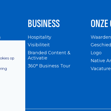
BUSINESS
ONZE 
n
Hospitality
Waarde
en
Visibiliteit
Geschied
Branded Content &
Logo
Activatie
ookies op
Native A
360° Business Tour
Vacature
ring