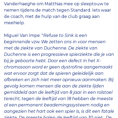
Vanderhaeghe om Matthias
mee op sleeptouw te
nemen tijdens de match tegen Standard. Iets waar
de coach, met de hulp van de club graag aan
meehielp.
Miguel Van Impe: "
Refuse to Sink is
een
beginnende vzw. We zetten ons in voor mensen
met de ziekte van Duchenne. De ziekte van
Duchenne is een progressieve spierziekte die je van
bij je geboorte hebt. Door een defect in het X-
chromosoon word er geen dystrofine aangemaakt
wat ervoor zorgt dat de spieren geleidelijk aan
afbreken en zich niet meer opnieuw aanmaken. Bij
gevolg komen mensen die aan de ziekte lijden
gemiddeld aan de leeftijd van 8 jaar in een rolstoel
terecht, tegen de leeftijd van 18 hebben de meeste
al een permanent beademingssysteem nodig en
aangezien het hart ook een spier is, is dit een fatale
ziekte. De meeste halen de leeftijd van 30 niet. De