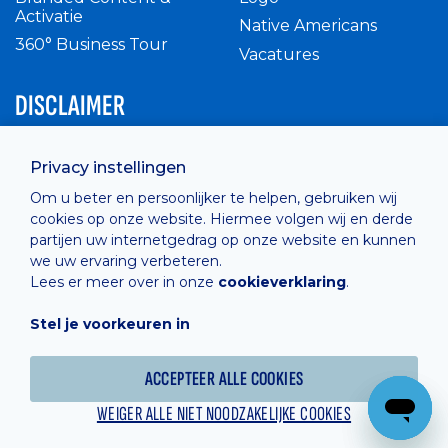
Activatie
Native Americans
360° Business Tour
Vacatures
DISCLAIMER
Intern reglement
Privacy instellingen
Privacy Policy
Om u beter en persoonlijker te helpen, gebruiken wij
Cashless
cookies op onze website. Hiermee volgen wij en derde
verkoopsvoorwaarden
partijen uw internetgedrag op onze website en kunnen
Cookie Policy
we uw ervaring verbeteren.
Lees er meer over in onze
cookieverklaring
.
Stel je voorkeuren in
Hosted by
Combell
ACCEPTEER ALLE COOKIES
WEIGER ALLE NIET NOODZAKELIJKE COOKIES
Powered online by