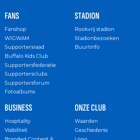
FANS
STADION
Fanshop
Rookvrij stadion
WIGWAM
Stadionbezoeken
Supportersraad
Buurtinfo
Buffalo Kids Club
Supportersfederatie
Supportersclubs
Supportersforum
Fotoalbums
BUSINESS
ONZE CLUB
Hospitality
Waarden
Visibiliteit
Geschiedenis
Branded Content &
Logo