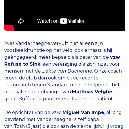
Yves Vanderhaeghe vervult niet alleen zijn
voorbeeldfunctie op het veld, ook ernaast is hij
geëngageerd; meer bepaald als peter van de
vzw
Refuse to Sink
, een vereniging die zich inzet voor
mensen met de
ziekte van Duchenne
. Onze coach
vroeg de club dan ook om bij de recente
thuismatch tegen Standard mee te helpen bij het
onthaal en de ontvangst van
Matthias Velghe
,
groot Buffalo-supporter en Duchenne-patiënt.
De oprichter van de vzw,
Miguel Van Impe
, al lang
bevriend met Vanderhaeghe, is zelf papa
van Tosh (3 jaar) die ook aan de ziekte lijdt. Hij vroeg