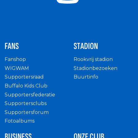
FANS
STADION
Fanshop
Rookvrij stadion
WIGWAM
Stadionbezoeken
Supportersraad
Buurtinfo
Buffalo Kids Club
Supportersfederatie
Supportersclubs
Supportersforum
Fotoalbums
BUSINESS
ONZE CLUB