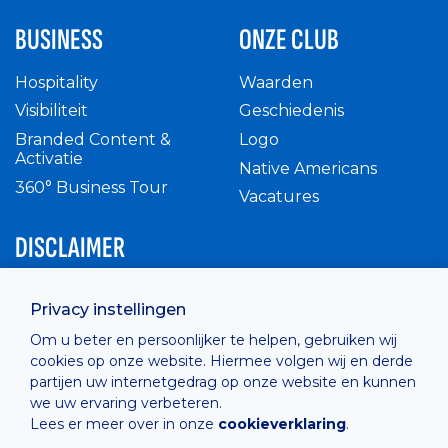
BUSINESS
ONZE CLUB
Hospitality
Waarden
Visibiliteit
Geschiedenis
Branded Content &
Logo
Activatie
Native Americans
360° Business Tour
Vacatures
DISCLAIMER
Intern reglement
Privacy instellingen
Privacy Policy
Om u beter en persoonlijker te helpen, gebruiken wij
Cashless
cookies op onze website. Hiermee volgen wij en derde
verkoopsvoorwaarden
partijen uw internetgedrag op onze website en kunnen
Cookie Policy
we uw ervaring verbeteren.
Lees er meer over in onze
cookieverklaring
.