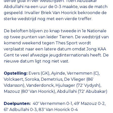
derde goal in vier wedstrijden. Toen Abubakar
Abdullahi na een uur de 0-3 maakte, was de match
gespeeld. Invaller Briek Van Hoorick bekroonde de
sterke wedstrijd nog met een vierde treffer.
De beloften blijven zo knap tweede in 1e Nationale
op twee punten van leider Tienen. De wedstrijd van
komend weekend tegen Thes Sport wordt
verplaatst naar een latere datum omdat Jong KAA
Gent te veel afwezige jeugdinternationals heeft. De
nieuwe datum ligt nog niet vast.
Opstelling:
Evers (GK), Ayinde, Vernemmen (C),
Volckaert, Soroka, Demetrius, De Vlieger (86'
Vidarsson), Vanderdonck, Hjulsager (72' Vydysh),
Mazouz (80' Van Hoorick), Abdullahi (72' Abubakar)
Doelpunten:
40' Vernemmen 0-1, 49' Mazouz 0-2,
61' Adbullahi 0-3, 83' Van Hoorick 0-4