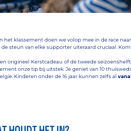
 in het klassement doen we volop mee in de race naa
s de steun van elke supporter uiteraard cruciaal. Ko
en origineel
Kerstcadeau
of de tweede seizoenshelft 
ment onze tip bij uitstek. Je geniet van 10 thuiswed
lgië. Kinderen onder de 16 jaar kunnen zelfs al
vana
WAT HOUDT HET IN?