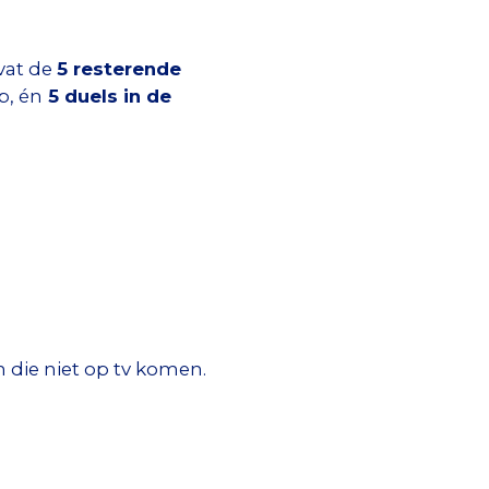
vat de
5 resterende
p, én
5 duels in de
 die niet op tv komen.