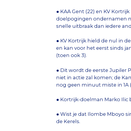
● KAA Gent (22) en KV Kortrijk
doelpogingen ondernamen na e
snelle uitbraak dan iedere ande
● KV Kortrijk hield de nul in 
en kan voor het eerst sinds j
(toen ook 3).
● Dit wordt de eerste Jupiler
niet in actie zal komen; de 
nog geen minuut miste in 1A (
● Kortrijk-doelman Marko Ilic
● Wist je dat Ilombe Mboyo sin
de Kerels.