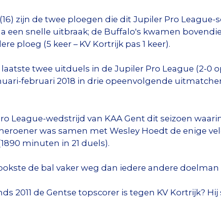
 (16) zijn de twee ploegen die dit Jupiler Pro League
en snelle uitbraak; de Buffalo's kwamen bovendien
re ploeg (5 keer – KV Kortrijk pas 1 keer).
de laatste twee uitduels in de Jupiler Pro League (2-0
anuari-februari 2018 in drie opeenvolgende uitmatch
 Pro League-wedstrijd van KAA Gent dit seizoen waar
Kameroener was samen met Wesley Hoedt de enige vel
1890 minuten in 21 duels).
 bokste de bal vaker weg dan iedere andere doelman i
ds 2011 de Gentse topscorer is tegen KV Kortrijk? Hij 