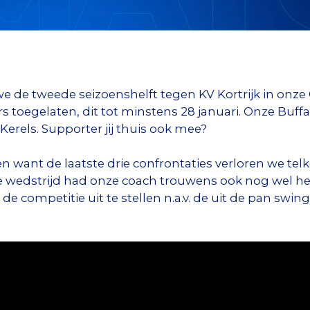
 we de tweede seizoenshelft tegen KV Kortrijk in o
s toegelaten, dit tot minstens 28 januari. Onze Buf
Kerels. Supporter jij thuis ook mee?
ant de laatste drie confrontaties verloren we telke
e wedstrijd had onze coach trouwens ook nog wel he
 de competitie uit te stellen n.a.v. de uit de pan sw