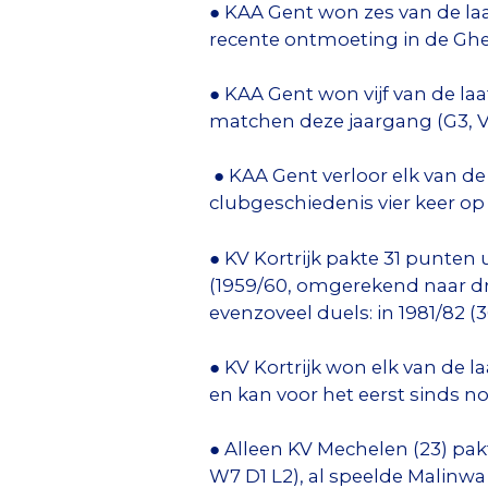
● KAA Gent won zes van de laa
recente ontmoeting in de Ghe
● KAA Gent won vijf van de laa
matchen deze jaargang (G3, V
● KAA Gent verloor elk van de 
clubgeschiedenis vier keer op r
● KV Kortrijk pakte 31 punten 
(1959/60, omgerekend naar dr
evenzoveel duels: in 1981/82 (36
● KV Kortrijk won elk van de l
en kan voor het eerst sinds no
● Alleen KV Mechelen (23) pak
W7 D1 L2), al speelde Malinwa 