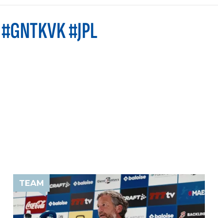
 #GNTKVK #JPL
TEAM