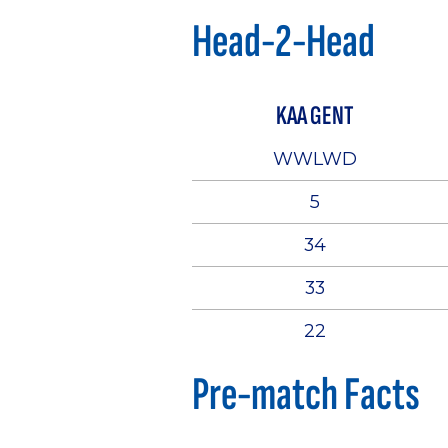
Head-2-Head
KAA GENT
WWLWD
5
34
33
22
Pre-match Facts