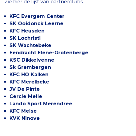
Zie hier de lijst van partnerclubs:
KFC Evergem Center
SK Ooidonck Leerne
KFC Heusden
SK Lochristi
SK Wachtebeke
Eendracht Elene-Grotenberge
KSC Dikkelvenne
Sk Grembergen
KFC HO Kalken
KFC Merelbeke
JV De Pinte
Cercle Melle
Lando Sport Merendree
KFC Meise
KVK Ninove