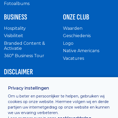
Fotoalbums
BUSINESS
ONZE CLUB
Hospitality
Waarden
Visibiliteit
Geschiedenis
Branded Content &
Logo
Activatie
Native Americans
360° Business Tour
Vacatures
DISCLAIMER
Intern reglement
Privacy instellingen
Privacy Policy
Om u beter en persoonlijker te helpen, gebruiken wij
Cashless
cookies op onze website. Hiermee volgen wij en derde
verkoopsvoorwaarden
partijen uw internetgedrag op onze website en kunnen
Cookie Policy
we uw ervaring verbeteren.