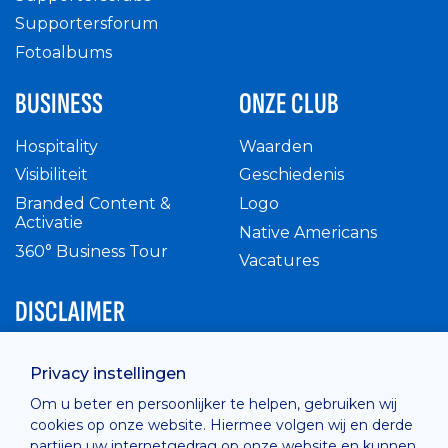
Supportersforum
Fotoalbums
BUSINESS
ONZE CLUB
Hospitality
Waarden
Visibiliteit
Geschiedenis
Branded Content &
Logo
Activatie
Native Americans
360° Business Tour
Vacatures
DISCLAIMER
Intern reglement
Privacy instellingen
Privacy Policy
Om u beter en persoonlijker te helpen, gebruiken wij
Cashless
cookies op onze website. Hiermee volgen wij en derde
verkoopsvoorwaarden
partijen uw internetgedrag op onze website en kunnen