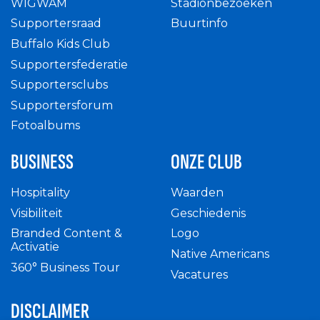
WIGWAM
Stadionbezoeken
Supportersraad
Buurtinfo
Buffalo Kids Club
Supportersfederatie
Supportersclubs
Supportersforum
Fotoalbums
BUSINESS
ONZE CLUB
Hospitality
Waarden
Visibiliteit
Geschiedenis
Branded Content &
Logo
Activatie
Native Americans
360° Business Tour
Vacatures
DISCLAIMER