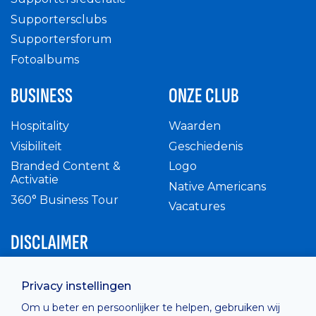
Supportersclubs
Supportersforum
Fotoalbums
BUSINESS
ONZE CLUB
Hospitality
Waarden
Visibiliteit
Geschiedenis
Branded Content &
Logo
Activatie
Native Americans
360° Business Tour
Vacatures
DISCLAIMER
Intern reglement
Privacy instellingen
Privacy Policy
Om u beter en persoonlijker te helpen, gebruiken wij
Cashless