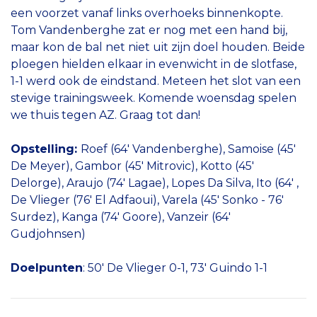
een voorzet vanaf links overhoeks binnenkopte.
Tom Vandenberghe zat er nog met een hand bij,
maar kon de bal net niet uit zijn doel houden. Beide
ploegen hielden elkaar in evenwicht in de slotfase,
1-1 werd ook de eindstand. Meteen het slot van een
stevige trainingsweek. Komende woensdag spelen
we thuis tegen AZ. Graag tot dan!
Opstelling:
Roef (64' Vandenberghe), Samoise (45'
De Meyer), Gambor (45' Mitrovic), Kotto (45'
Delorge), Araujo (74' Lagae), Lopes Da Silva, Ito (64' ,
De Vlieger (76' El Adfaoui), Varela (45' Sonko - 76'
Surdez), Kanga (74' Goore), Vanzeir (64'
Gudjohnsen)
Doelpunten
: 50' De Vlieger 0-1, 73' Guindo 1-1